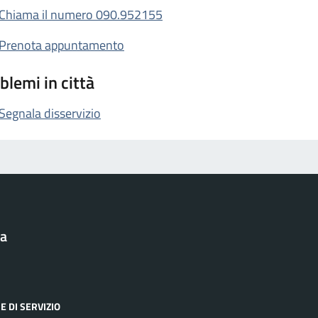
Chiama il numero 090.952155
Prenota appuntamento
blemi in città
Segnala disservizio
la
E DI SERVIZIO